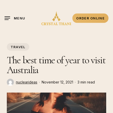
Skip
to
main
MENU
ORDER ONLINE
content
TRAVEL
The best time of year to visit
Australia
nuclearideas
November 12, 2021
3 min read