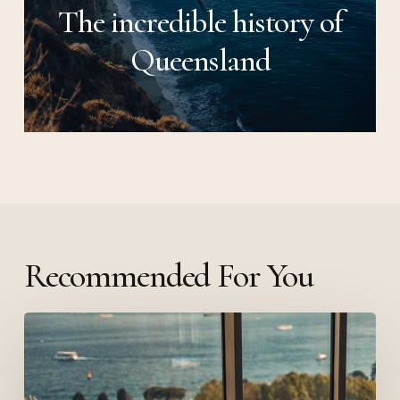
The incredible history of
Queensland
Recommended For You
The
absolute
Salient
vacation