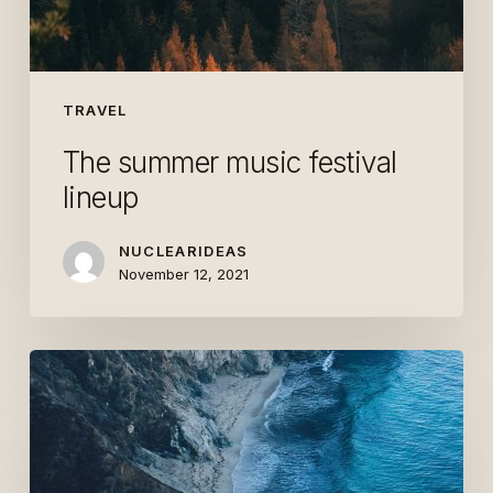
TRAVEL
The summer music festival
lineup
NUCLEARIDEAS
November 12, 2021
The
incredible
history
of
Queensland