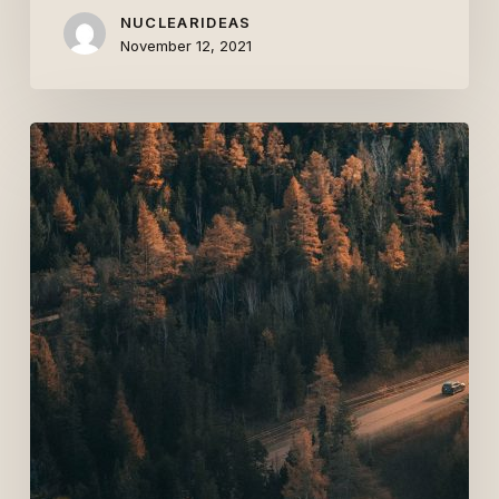
NUCLEARIDEAS
November 12, 2021
The
summer
music
festival
lineup